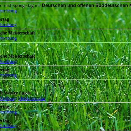
r- und Springertag mit
Deutschen und offenen Süddeutschen M
hreibung
ertag
hreibung
che Meisterschaft
hreibung
che Meisterschaft
hreibung
ertag
hreibung
lt Werfer Spiele
hreibung
Meldeformular
ertag
hreibung
ertag
hreibung