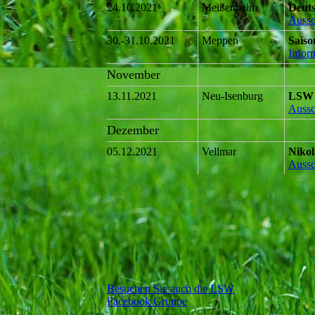
24.10.2021
Meißenheim
Deuts
Aussc
30.-31.10.2021
Meppen
Saiso
Infor
November
13.11.2021
Neu-Isenburg
LSW 
Aussc
Dezember
05.12.2021
Vellmar
Niko
Aussc
Besuchen Sie auch die LSW
Facebook Gruppe