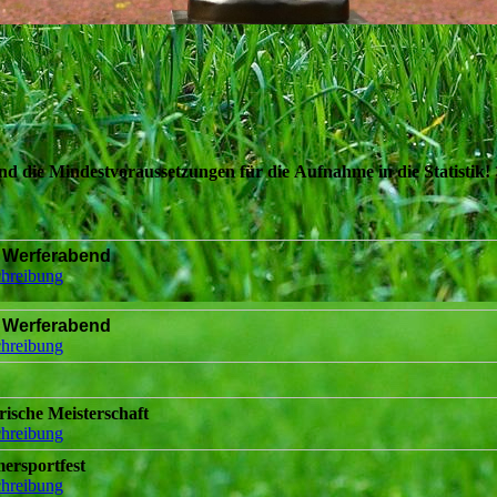
nd die
Mindestvoraussetzungen
für die Aufnahme in die Statistik!
Werferabend
hreibung
Werferabend
hreibung
ische Meisterschaft
hreibung
ersportfest
hreibung