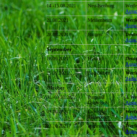
14.-15.08.2021
Neu-Isenburg
Werfe
Aussc
21.08.2021
Meißenheim
Werf
Aussc
28.08.2021
Bingen
Deuts
Aussc
September
18.09.2021
Haßloch
Deuts
Aussc
25.09.2021
Bad Düben
Werf
Aussc
Oktober
01.-03.10.2021
Purgstall
3. We
Österreich
Aussc
09.10.2021
Lovosice
Werf
Tschechien
Aussc
23.10.2021
Immendingen
Werf
Aussc