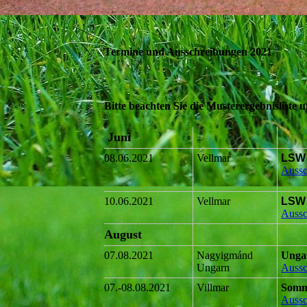
Termine und Ausschreibungen 2021
Bitte beachten Sie die
Musterergebnisliste
u
Juni
08.06.2021
Vellmar
LSW 
Aussc
10.06.2021
Vellmar
LSW 
Aussc
August
07.08.2021
Nagyigmánd
Ungar
Ungarn
Aussc
07.-08.08.2021
Villmar
Somm
Aussc