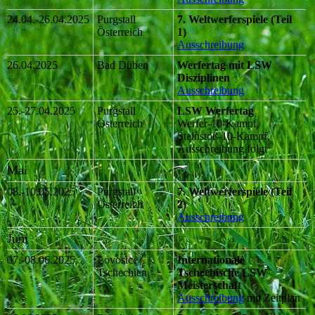
24.04.-26.04.2025
Purgstall
7. Weltwerferspiele (Teil
Österreich
1)
Ausschreibung
26.04.2025
Bad Düben
Werfertag mit LSW
Disziplinen
Ausschreibung
25.-27.04.2025
Purgstall
LSW Werfertag
Österreich
Werfer-10-Kampf,
Steinstoß-10-Kampf,
Ausschreibung folgt
Mai
08.-10.05.2025
Purgstall
7. Weltwerferspiele (Teil
Österreich
2)
Ausschreibung
Juni
07.-08.06.2025
Lovosice
Internationale
Tschechien
Tschechische LSW
Meisterschaft
Ausschreibung
mit Zeitplan