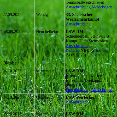
Tennisballweitschlagen
Ausschreibung
Meldebogen
27.09.2025
Weißig
33. Sächsischer
Werfermehrkampf
Ausschreibung
28.09.2025
Heuchelheim
LSW DM
Schleuderball, Steinstoß-3-
Kampf, Ultra Steinstoßen
Ausschreibung
Zeitplan
NEU
(Stand
24.09.2025)
Oktober
04.10.2025
Mutterstadt
LSW DM
Eisenschleuderwerfen
Einzel und Dreikampf
(nach RKS)
Ausschreibung
Meldebogen
04.10.2025
Osterbrock
LSW Werfertag
Ausschreibung
05.10.2025
Mutterstadt
LSW DM