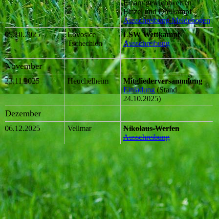
Einarmgewichtwerfen
Einzel und Dreikampf
Ausschreibung
Meldebogen
05.10.2025
Lovosice
LSW Wettkampf
Tschechien
Ausschreibung
November
23.11.2025
Heuchelheim
Mitgliederversammlung
Einladung
(Stand
24.10.2025)
Dezember
06.12.2025
Vellmar
Nikolaus-Werfen
Ausschreibung