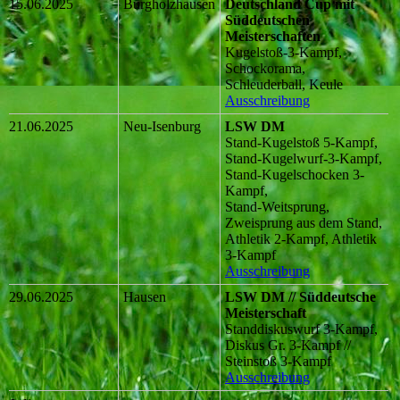
15.06.2025
Burgholzhausen
Deutschland Cup mit
Süddeutschen
Meisterschaften
Kugelstoß-3-Kampf,
Schockorama,
Schleuderball, Keule
Ausschreibung
21.06.2025
Neu-Isenburg
LSW DM
Stand-Kugelstoß 5-Kampf,
Stand-Kugelwurf-3-Kampf,
Stand-Kugelschocken 3-
Kampf,
Stand-Weitsprung,
Zweisprung aus dem Stand,
Athletik 2-Kampf, Athletik
3-Kampf
Ausschreibung
29.06.2025
Hausen
LSW DM // Süddeutsche
Meisterschaft
Standdiskuswurf 3-Kampf,
Diskus Gr. 3-Kampf //
Steinstoß 3-Kampf
Ausschreibung