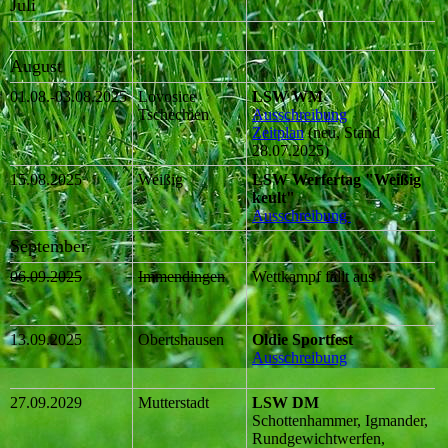
Juli
August
01.08.-03.08.2025
Lovosice
LSW WM
Tschechien
Ausschreibung
Zeitplan
(neu, Stand
28.07.2025)
15.08.2025
Weißig
LSW Werfertag "Weißig
keult"
Ausschreibung
September
06.09.2025
Immendingen
Wettkampf fällt aus
13.09.2025
Obertshausen
Oldie Sportfest
Ausschreibung
27.09.2029
Mutterstadt
LSW DM
Schottenhammer, Igmander,
Rundgewichtwerfen,