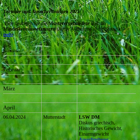
Termine und Ausschreibungen 2025
Bitte beachten Sie die
Musterergebnisliste
und die
Mindestvoraussetzungen
für die Aufnahme in die Statistik! >>
mehr
Januar
Februar
März
April
06.04.2024
Mutterstadt
LSW DM
Diskus griechisch,
Historisches Gewicht,
Einarmgewicht
Ausschreibung